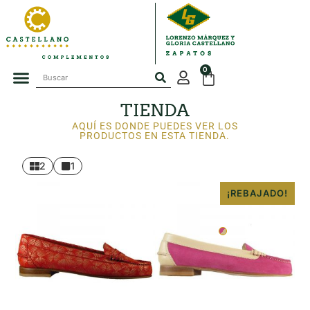
0
TIENDA
AQUÍ ES DONDE PUEDES VER LOS
PRODUCTOS EN ESTA TIENDA.
2
1
35
36
37
38
39
40
41
42
34
35
36
37
38
39
40
41
42
¡REBAJADO!
43
Rosa-beige