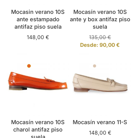
Mocasin verano 10S
Mocasín verano 10S
ante estampado
ante y box antifaz piso
antifaz piso suela
suela
148,00
€
135,00
€
Desde:
90,00
€
35
36
37
38
39
40
41
35
36
37
38
39
40
41
42
Naranja
Beige
Mocasín verano 10S
Mocasín verano 11-S
charol antifaz piso
148,00
€
suela