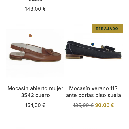
148,00
€
35
36
37
38
39
40
41
42
34
35
36
37
38
39
40
41
42
¡REBAJADO!
Cuero
43
Azul
Mocasín abierto mujer
Mocasín verano 11S
3542 cuero
ante borlas piso suela
154,00
€
135,00
€
90,00
€