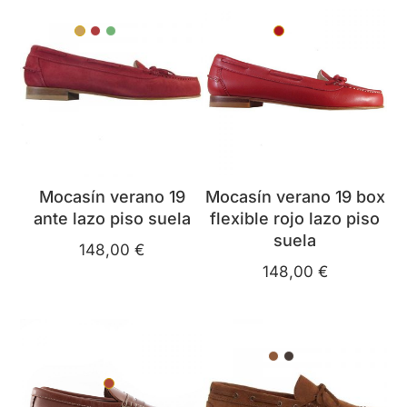
35
36
37
38
39
40
41
42
35
36
37
38
39
40
41
42
Corcho
Escarlata
Verde Menta
Rojo
Mocasín verano 19
Mocasín verano 19 box
ante lazo piso suela
flexible rojo lazo piso
suela
148,00
€
148,00
€
6
6.5
7
7.5
8
8.5
9
9.5
10
40
41
42
43
44
45
46
47
Cognac
Marrón
10.5
11
11.5
12
Teja