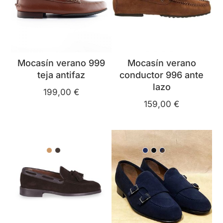
Mocasín verano 999
Mocasín verano
teja antifaz
conductor 996 ante
lazo
199,00
€
159,00
€
39
40
41
42
43
44
45
46
39
40
41
42
43
44
45
46
Camel
Marrón
Azul marino
Negro
Teja oscuro y ante azu