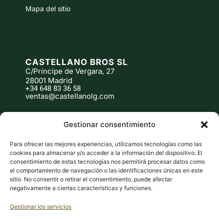
Mapa del sitio
T
CASTELLANO BROS SL
C/Príncipe de Vergara, 27
28001 Madrid
+34 648 83 36 58
ventas@castellanolg.com
Gestionar consentimiento
Para ofrecer las mejores experiencias, utilizamos tecnologías como las
cookies para almacenar y/o acceder a la información del dispositivo. El
consentimiento de estas tecnologías nos permitirá procesar datos como
el comportamiento de navegación o las identificaciones únicas en este
BRANDHIP™
DESIGNED BY
sitio. No consentir o retirar el consentimiento, puede afectar
© 2026 CASTELLANO LG
negativamente a ciertas características y funciones.
Abrir
Gestionar los servicios
barra
Herramientas de accesibilidad