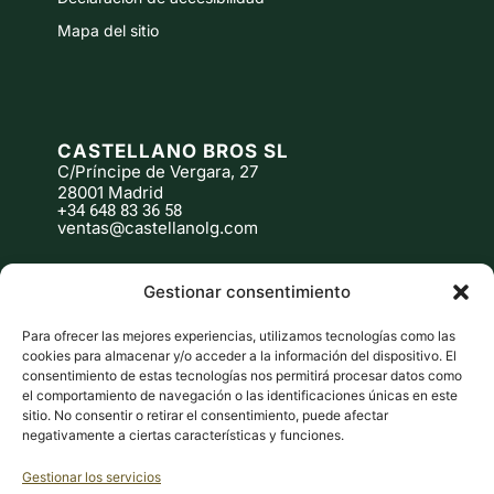
Mapa del sitio
CASTELLANO BROS SL
C/Príncipe de Vergara, 27
28001 Madrid
+34 648 83 36 58
T
ventas@castellanolg.com
Gestionar consentimiento
Para ofrecer las mejores experiencias, utilizamos tecnologías como las
cookies para almacenar y/o acceder a la información del dispositivo. El
consentimiento de estas tecnologías nos permitirá procesar datos como
el comportamiento de navegación o las identificaciones únicas en este
BRANDHIP™
DESIGNED BY
sitio. No consentir o retirar el consentimiento, puede afectar
© 2026 CASTELLANO LG
negativamente a ciertas características y funciones.
Abrir
Gestionar los servicios