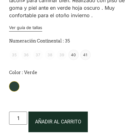
tacón» para caminar bien. Realizado con piso de
goma y piel ante en verde hoja oscuro . Muy
confortable para el otoño invierno .
Ver guía de tallas
Numeración Continental
: 35
35
36
37
38
39
40
41
Color
: Verde
Verde
AÑADIR AL CARRITO