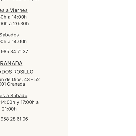
es a Viernes
30h a 14:00h
:00h a 20:30h
Sábados
00h a 14:00h
 985 34 71 37
RANADA
ADOS ROSILLO
n de Dios, 43 - 52
001 Granada
es a Sábado
 14:00h y 17:00h a
21:00h
958 28 61 06