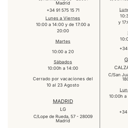
Madrid
Lun
+34 91 575 15 71
10:
Lunes a Viernes
y 17
10:00 a 14:00 y de 17:00 a
20:00
10:
Martes
+34
10:00 a 20
G
Sábados
CALZ
10:00h a 14:00
C/San Jua
Cerrado por vacaciones del
18
10 al 23 Agosto
Lun
10:00h a
MADRID
LG
+34 
C/Lope de Rueda, 57 - 28009
Madrid