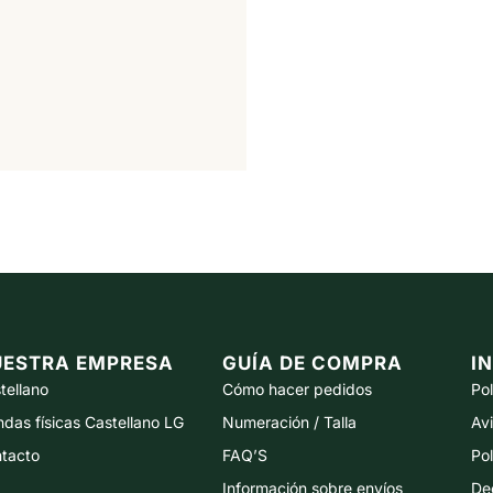
UESTRA EMPRESA
GUÍA DE COMPRA
I
tellano
Cómo hacer pedidos
Pol
ndas físicas Castellano LG
Numeración / Talla
Avi
tacto
FAQ’S
Pol
Información sobre envíos
Dec